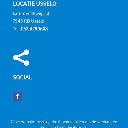
LOCATIE USSELO
Lammerinkweg 10
7546 RD Usselo
Tel.
053 428 1608

SOCIAL
Deze website maakt gebruik van cookies om de werking en

Disclaimer
|
Privaystatement
|
Sitemap
beleving te optimaliseren.