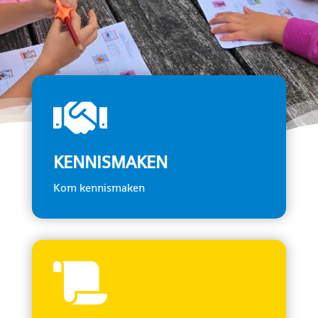

KENNISMAKEN
Kom kennismaken
