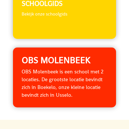
SCHOOLGIDS
Bekijk onze schoolgids
OBS MOLENBEEK
OBS Molenbeek is een school met 2
locaties. De grootste locatie bevindt
zich in Boekelo, onze kleine locatie
bevindt zich in Usselo.