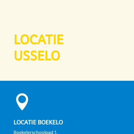
LOCATIE
USSELO

LOCATIE BOEKELO
Boekelerschoolpad 1,